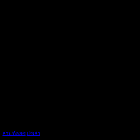
ลาบ/ก้อย/ซุป/พล่า