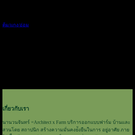
ต้ม/แกง/อ่อม
เกี่ยวกับเรา
นานวนจันทร์ =Architect x Farm บริการออกแบบฟาร์ม บ้านและ
สวนโดย สถาปนิก สร้างความมั่นคงย่ังยืนในการ อยู่อาศัย ภาย