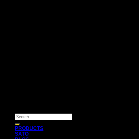
Copyright 2026 ©
Flatsome Theme
Search
for:
PRODUCTS
SATO