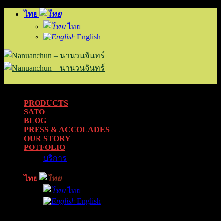
Skip
ไทย
to
ไทย
content
English
PRODUCTS
SATO
BLOG
PRESS & ACCOLADES
OUR STORY
POTFOLIO
บริการ
ไทย
ไทย
English