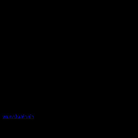
หมก/ป่น/ตำ/ยำ